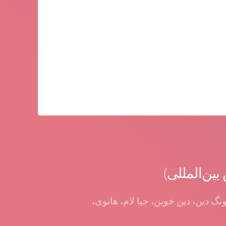
ین‌المللی)
بان کونگ دین، دین خوین، جیا لام، هانوی،