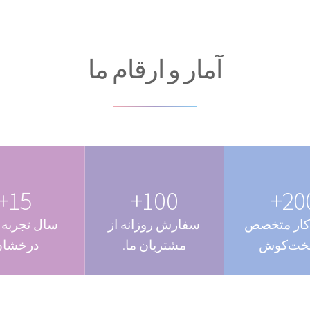
آمار و ارقام ما
15+
100+
200
کار متخصص
سفارش روزانه از
سال تجربه 
خت‌کوش
مشتریان ما.
درخشان