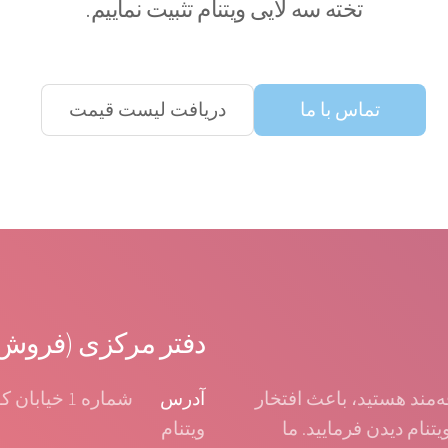
تخته سه لایی ویتنام تثبیت نماییم.
تماس با ما
دریافت لیست قیمت
دفتر مرکزی (فروش ب
ه‌مند هستید، باعث افتخار
آدرس
شماره 1 خیا
ز کارخانه HG Plywood در ویتنام دیدن فرمایید. ما
ویتنام