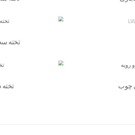
تخته سه
 چوب
تخته 