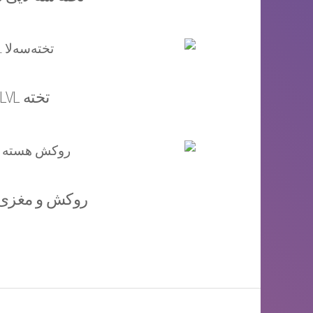
تخته LVL
روکش و مغزی