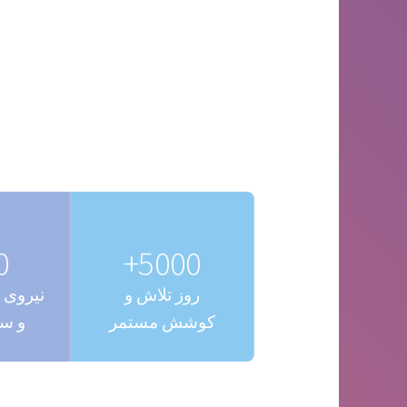
+
5000+
روز تلاش و
نیروی 
کوشش مستمر
و س